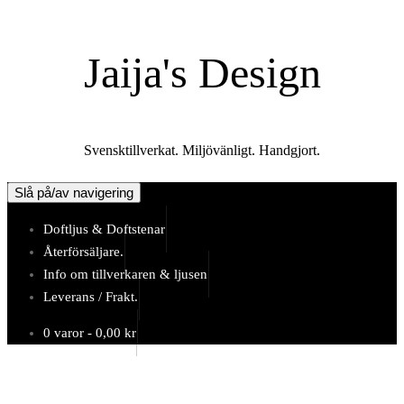
Hoppa
till
Jaija's Design
innehåll
Svensktillverkat. Miljövänligt. Handgjort.
Slå på/av navigering
Doftljus & Doftstenar
Återförsäljare.
Info om tillverkaren & ljusen
Leverans / Frakt.
0 varor -
0,00
kr