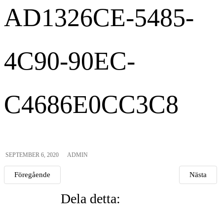
AD1326CE-5485-
4C90-90EC-
C4686E0CC3C8
SEPTEMBER 6, 2020
ADMIN
Föregående
Nästa
Dela detta: