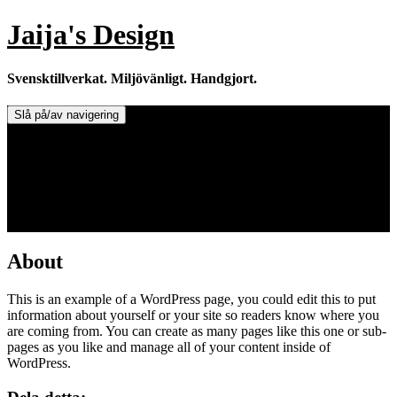
Hoppa
Jaija's Design
till
innehåll
Svensktillverkat. Miljövänligt. Handgjort.
Slå på/av navigering
Doftljus & Doftstenar
Återförsäljare.
Info om tillverkaren & ljusen
Leverans / Frakt.
0 varor -
0,00
kr
About
This is an example of a WordPress page, you could edit this to put
information about yourself or your site so readers know where you
are coming from. You can create as many pages like this one or sub-
pages as you like and manage all of your content inside of
WordPress.