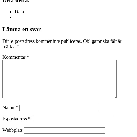
Dela detta:
Dela
Lämna ett svar
Din e-postadress kommer inte publiceras.
Obligatoriska fält är
märkta
*
Kommentar
*
Namn
*
E-postadress
*
Webbplats