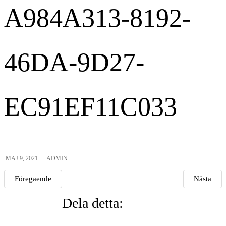
A984A313-8192-
46DA-9D27-
EC91EF11C033
MAJ 9, 2021
ADMIN
Föregående
Nästa
Dela detta: