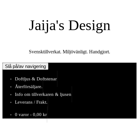
Hoppa
till
Jaija's Design
innehåll
Svensktillverkat. Miljövänligt. Handgjort.
Slå på/av navigering
Doftljus & Doftstenar
Återförsäljare.
Info om tillverkaren & ljusen
Leverans / Frakt.
0 varor -
0,00
kr