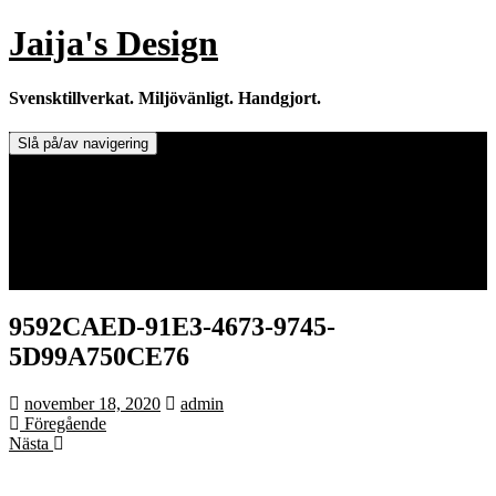
Hoppa
Jaija's Design
till
innehåll
Svensktillverkat. Miljövänligt. Handgjort.
Slå på/av navigering
Doftljus & Doftstenar
Återförsäljare.
Info om tillverkaren & ljusen
Leverans / Frakt.
0 varor -
0,00
kr
9592CAED-91E3-4673-9745-
5D99A750CE76
november 18, 2020
admin
Föregående
Nästa