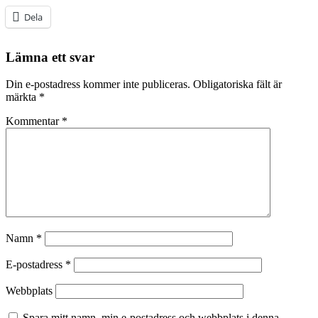
Dela
Lämna ett svar
Din e-postadress kommer inte publiceras.
Obligatoriska fält är
märkta
*
Kommentar
*
Namn
*
E-postadress
*
Webbplats
Spara mitt namn, min e-postadress och webbplats i denna