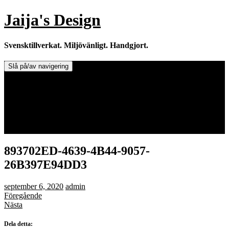
Hoppa
Jaija's Design
till
innehåll
Svensktillverkat. Miljövänligt. Handgjort.
Slå på/av navigering
Doftljus & Doftstenar
Återförsäljare.
Info om tillverkaren & ljusen
Leverans / Frakt.
0 varor -
0,00
kr
893702ED-4639-4B44-9057-
26B397E94DD3
september 6, 2020
admin
Föregående
Nästa
Dela detta: