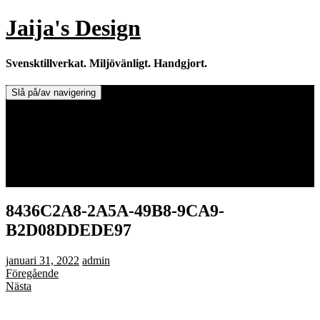
Hoppa
Jaija's Design
till
innehåll
Svensktillverkat. Miljövänligt. Handgjort.
Slå på/av navigering
Doftljus & Doftstenar
Återförsäljare.
Info om tillverkaren & ljusen
Leverans / Frakt.
0 varor -
0,00
kr
8436C2A8-2A5A-49B8-9CA9-
B2D08DDEDE97
januari 31, 2022
admin
Föregående
Nästa