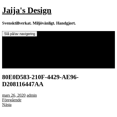
Hoppa
Jaija's Design
till
innehåll
Svensktillverkat. Miljövänligt. Handgjort.
Slå på/av navigering
Doftljus & Doftstenar
Återförsäljare.
Info om tillverkaren & ljusen
Leverans / Frakt.
0 varor -
0,00
kr
80E0D583-210F-4429-AE96-
D208116447AA
mars 26, 2020
admin
Föregående
Nästa