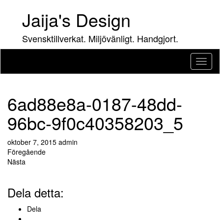
Hoppa
Jaija's Design
till
innehåll
Svensktillverkat. Miljövänligt. Handgjort.
Slå
på/av
navig
6ad88e8a-0187-48dd-
96bc-9f0c40358203_5
oktober 7, 2015
admin
Föregående
Nästa
Dela detta:
Dela