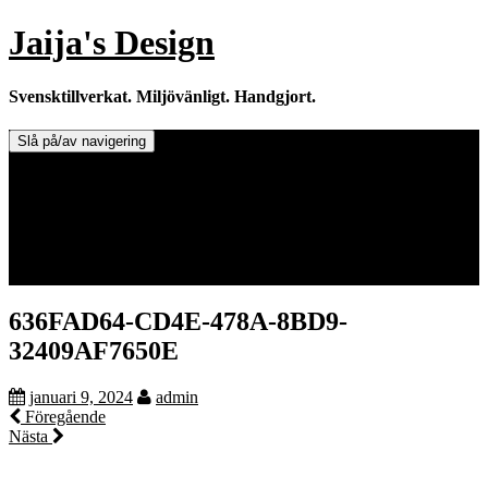
Hoppa
Jaija's Design
till
innehåll
Svensktillverkat. Miljövänligt. Handgjort.
Slå på/av navigering
Doftljus & Doftstenar
Återförsäljare.
Info om tillverkaren & ljusen
Leverans / Frakt.
0 varor -
0,00
kr
636FAD64-CD4E-478A-8BD9-
32409AF7650E
januari 9, 2024
admin
Föregående
Nästa