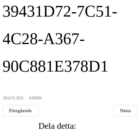
39431D72-7C51-
4C28-A367-
90C881E378D1
MAJ 9, 2021
ADMIN
Föregående
Nästa
Dela detta: