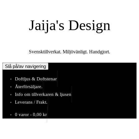
Hoppa
till
Jaija's Design
innehåll
Svensktillverkat. Miljövänligt. Handgjort.
Slå på/av navigering
Doftljus & Doftstenar
Återförsäljare.
Info om tillverkaren & ljusen
Leverans / Frakt.
0 varor -
0,00
kr