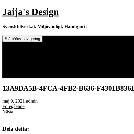
Hoppa
Jaija's Design
till
innehåll
Svensktillverkat. Miljövänligt. Handgjort.
Slå på/av navigering
Doftljus & Doftstenar
Återförsäljare.
Info om tillverkaren & ljusen
Leverans / Frakt.
0 varor -
0,00
kr
13A9DA5B-4FCA-4FB2-B636-F4301B836
maj 9, 2021
admin
Föregående
Nästa
Dela detta: