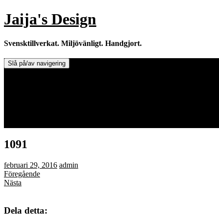
Hoppa
Jaija's Design
till
innehåll
Svensktillverkat. Miljövänligt. Handgjort.
Slå på/av navigering
Doftljus & Doftstenar
Återförsäljare.
Info om tillverkaren & ljusen
Leverans / Frakt.
0 varor -
0,00
kr
1091
februari 29, 2016
admin
Föregående
Nästa
Dela detta: