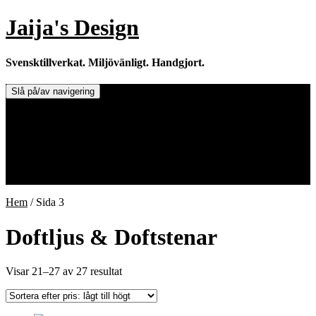
Hoppa
Jaija's Design
till
innehåll
Svensktillverkat. Miljövänligt. Handgjort.
Slå på/av navigering
Doftljus & Doftstenar
Återförsäljare.
Info om tillverkaren & ljusen
Leverans / Frakt.
0 varor -
0,00
kr
Hem
/ Sida 3
Doftljus & Doftstenar
Sorterade
Visar 21–27 av 27 resultat
efter
pris:
lågt