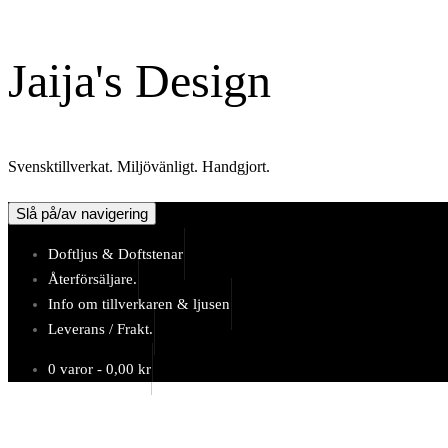
Hoppa
till
Jaija's Design
innehåll
Svensktillverkat. Miljövänligt. Handgjort.
Slå på/av navigering
Doftljus & Doftstenar
Återförsäljare.
Info om tillverkaren & ljusen
Leverans / Frakt.
0 varor -
0,00
kr