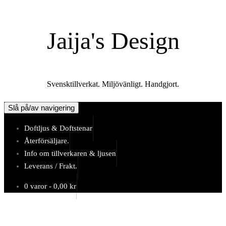
Hoppa
till
Jaija's Design
innehåll
Svensktillverkat. Miljövänligt. Handgjort.
Slå på/av navigering
Doftljus & Doftstenar
Återförsäljare.
Info om tillverkaren & ljusen
Leverans / Frakt.
0 varor -
0,00
kr