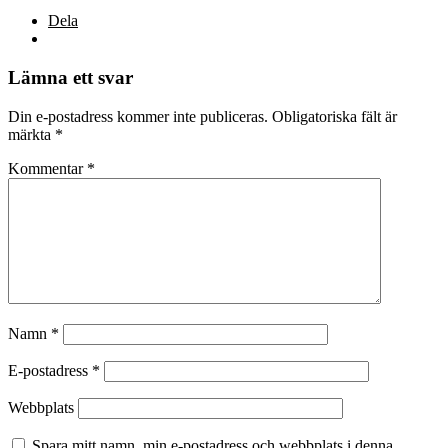
Dela
Lämna ett svar
Din e-postadress kommer inte publiceras.
Obligatoriska fält är
märkta
*
Kommentar
*
Namn
*
E-postadress
*
Webbplats
Spara mitt namn, min e-postadress och webbplats i denna