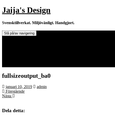
Hoppa
Jaija's Design
till
innehåll
Svensktillverkat. Miljövänligt. Handgjort.
Slå på/av navigering
Doftljus & Doftstenar
Återförsäljare.
Info om tillverkaren & ljusen
Leverans / Frakt.
0 varor -
0,00
kr
fullsizeoutput_ba0
januari 10, 2019
admin
Föregående
Nästa
Dela detta: