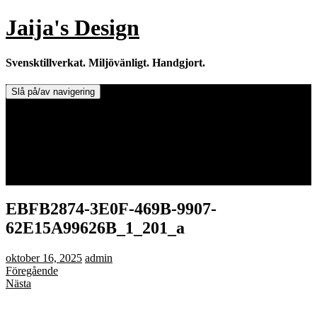
Hoppa
Jaija's Design
till
innehåll
Svensktillverkat. Miljövänligt. Handgjort.
Slå på/av navigering
Doftljus & Doftstenar
Återförsäljare.
Info om tillverkaren & ljusen
Leverans / Frakt.
0 varor -
0,00
kr
EBFB2874-3E0F-469B-9907-
62E15A99626B_1_201_a
oktober 16, 2025
admin
Föregående
Nästa