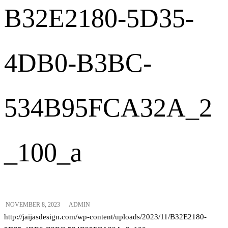
B32E2180-5D35-
4DB0-B3BC-
534B95FCA32A_2
_100_a
NOVEMBER 8, 2023
ADMIN
http://jaijasdesign.com/wp-content/uploads/2023/11/B32E2180-