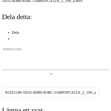
5D35-4DB0-B3BC-534B95FCA32A_2_100_a.mov
Dela detta:
Dela
.
PERMALÄNK
B32E2180-5D35-4DB0-B3BC-534B95FCA32A_2_100_a
Inläggsnavigering
Lämna ett svar