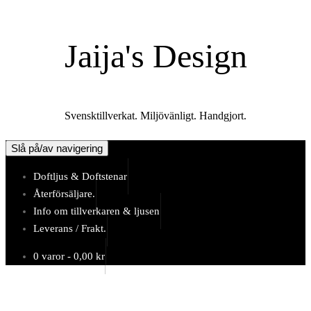
Hoppa
till
Jaija's Design
innehåll
Svensktillverkat. Miljövänligt. Handgjort.
Slå på/av navigering
Doftljus & Doftstenar
Återförsäljare.
Info om tillverkaren & ljusen
Leverans / Frakt.
0 varor -
0,00
kr